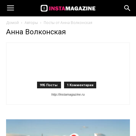
Домой
Авторы
Посты от Анна Волконская
Анна Волконская
995 Посты
1 Комментарии
http://instamagazine.ru