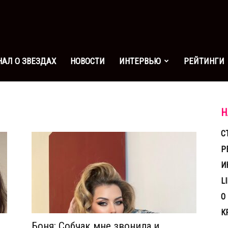
урнал
АЛ О ЗВЕЗДАХ
НОВОСТИ
ИНТЕРВЬЮ
РЕЙТИНГИ
вездах
Н
С
Р
И
L
О
К
Боня: Собчак мне звонила и