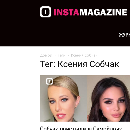
Ж
о
ЖУРН
Домой
Теги
Ксения Собчак
з
Тег: Ксения Собчак
Собчак пристыдила Самойлову,