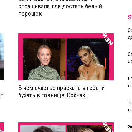
спрашивала, где достать белый
порошок
Э
С
д
С
С
Е
п
В чем счастье приехать в горы и
ет
бухать в говнище: Собчак...
Т
в
Э