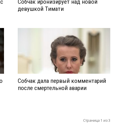
ас
Собчак иронизирует над новой
девушкой Тимати
о
Собчак дала первый комментарий
после смертельной аварии
Страница 1 из 3