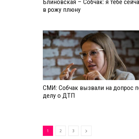
Блиновская – Собчак: я тебе сейч
в рожу плюну
СМИ: Собчак вызвали на допрос п
делу о ДТП
1
2
3