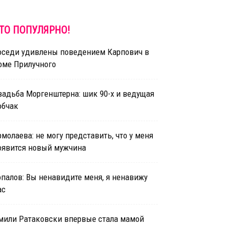
ТО ПОПУЛЯРНО!
оседи удивлены поведением Карпович в
оме Прилучного
вадьба Моргенштерна: шик 90-х и ведущая
обчак
рмолаева: не могу представить, что у меня
оявится новый мужчина
опалов: Вы ненавидите меня, я ненавижу
ас
мили Ратаковски впервые стала мамой